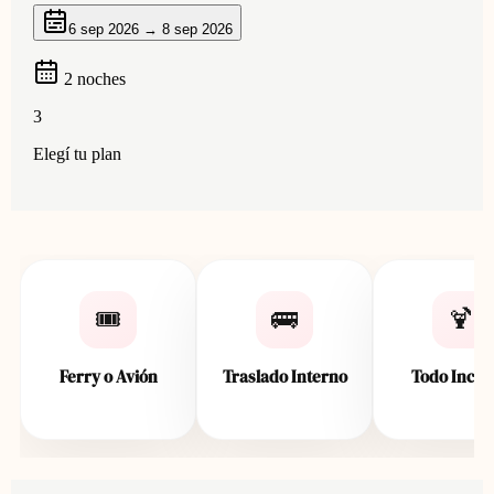
🎟️
🚌
🍹
Ferry o Avión
Traslado Interno
Todo Inclu