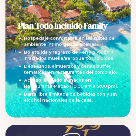
Plan Todo Incluido Family
Hospedaje confortable en las suites de
ambiente íntimo de Las Sirenas.
Boleto ida y regreso de Ferry o Avión +
Traslados muelle/aeropuerto incluidos.
Desayunos, almuerzos y cenas buffet
temáticas en restaurantes del complejo.
Acceso ilimitado a Snacks en
Restaurante Macao (10:00 am a 9:00 pm).
Barra libre ilimitada de bebidas con y sin
alcohol nacionales de la casa.