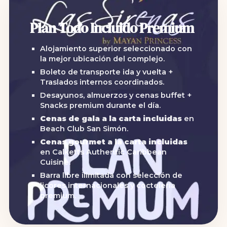
Plan Todo Incluido Premium
Alojamiento superior seleccionado con
la mejor ubicación del complejo.
Boleto de transporte ida y vuelta +
Traslados internos coordinados.
Desayunos, almuerzos y cenas buffet +
Snacks premium durante el día.
Cenas de gala a la carta incluidas
en
Beach Club San Simón.
Cenas gourmet a la carta incluidas
en Calketts Authentic Caribbean
Cuisine.
Barra libre ilimitada con selección de
licores internacionales y coctelería
premium.