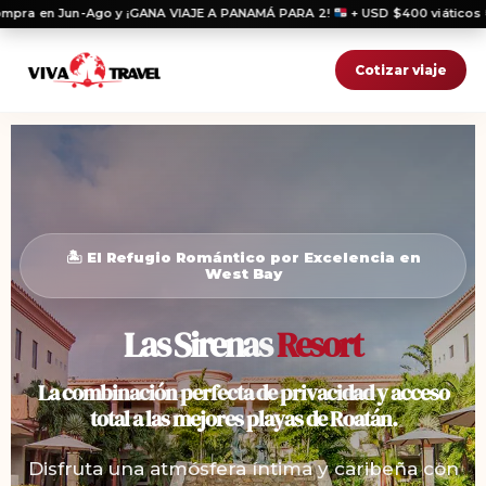
a en Jun-Ago y ¡GANA VIAJE A PANAMÁ PARA 2!
+ USD $400 viáticos
🎟️
¡
Cotizar viaje
🏝️ El Refugio Romántico por Excelencia en
West Bay
Las Sirenas
Resort
La combinación perfecta de privacidad y acceso
total a las mejores playas de Roatán.
Disfruta una atmósfera íntima y caribeña con